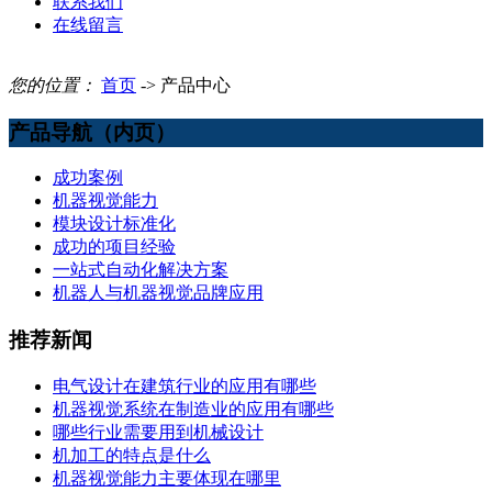
联系我们
在线留言
您的位置：
首页
-> 产品中心
产品导航（内页）
成功案例
机器视觉能力
模块设计标准化
成功的项目经验
一站式自动化解决方案
机器人与机器视觉品牌应用
推荐新闻
电气设计在建筑行业的应用有哪些
机器视觉系统在制造业的应用有哪些
哪些行业需要用到机械设计
机加工的特点是什么
机器视觉能力主要体现在哪里