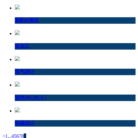
装配&测试
机加工
电气设计
软件(PC/PLC)
机械设计
<
1
...
4
5
6
7
8
9